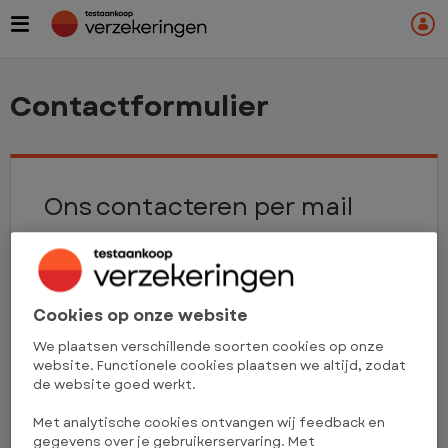
Skip
to
main
content
Contactformulier
Ons contacteren per mail
Voornaam
Cookies op onze website
We plaatsen verschillende soorten cookies op onze
Naam
website. Functionele cookies plaatsen we altijd, zodat
de website goed werkt.
Met analytische cookies ontvangen wij feedback en
Abonneenummer
gegevens over je gebruikerservaring. Met