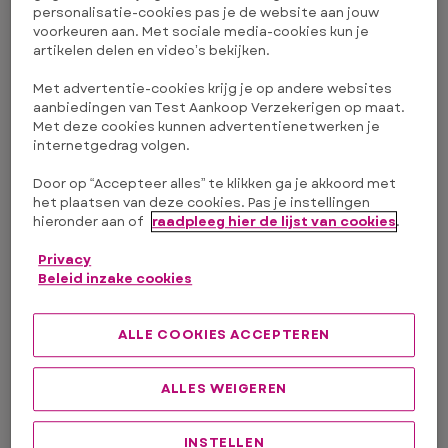
personalisatie-cookies pas je de website aan jouw
Optioneel
voorkeuren aan. Met sociale media-cookies kun je
-
artikelen delen en video’s bekijken.
Met advertentie-cookies krijg je op andere websites
Postcode
aanbiedingen van Test Aankoop Verzekerigen op maat.
Met deze cookies kunnen advertentienetwerken je
internetgedrag volgen.
Door op “Accepteer alles” te klikken ga je akkoord met
het plaatsen van deze cookies. Pas je instellingen
hieronder aan of
raadpleeg hier de lijst van cookies
.
Onderwerp
Privacy
Selecteer een onderwerp
Beleid inzake cookies
Telefoonnummer waar we je op kunnen
ALLE COOKIES ACCEPTEREN
contacteren
ALLES WEIGEREN
E-mail adres
INSTELLEN